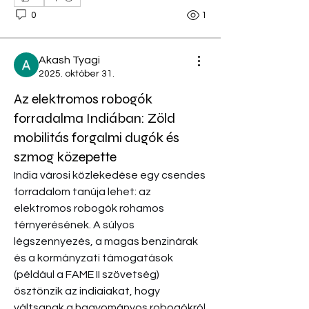
0
1
Akash Tyagi
2025. október 31.
Az elektromos robogók
forradalma Indiában: Zöld
mobilitás forgalmi dugók és
szmog közepette
India városi közlekedése egy csendes 
forradalom tanúja lehet: az 
elektromos robogók rohamos 
térnyerésének. A súlyos 
Névjegy
légszennyezés, a magas benzinárak 
Welcome to the group! You can
és a kormányzati támogatások 
connect with other members, ge
...
Bővebb információk
(például a FAME II szövetség) 
ösztönzik az indiaiakat, hogy 
váltsanak a hagyományos robogókról 