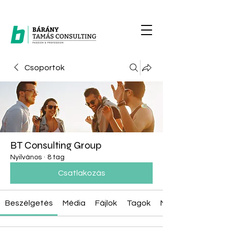
Csoportok
BT Consulting Group
Nyilvános
·
8 tag
Csatlakozás
Beszélgetés
Média
Fájlok
Tagok
Névjegy