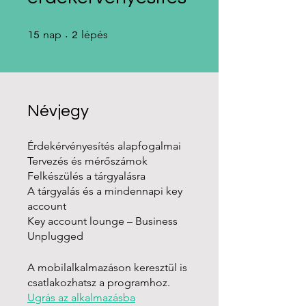
15 nap
2 lépés
nap
lépés
15
2
Névjegy
Érdekérvényesítés alapfogalmai
Tervezés és mérőszámok
Felkészülés a tárgyalásra
A tárgyalás és a mindennapi key
account
Key account lounge – Business
Unplugged
A mobilalkalmazáson keresztül is
csatlakozhatsz a programhoz.
Ugrás az alkalmazásba