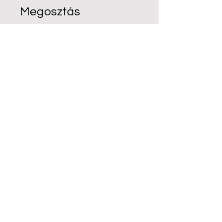
Megosztás
Csatlakozási kérelem
Kapcsolat
email:
Info@expanzioakademia.com
Telefon: